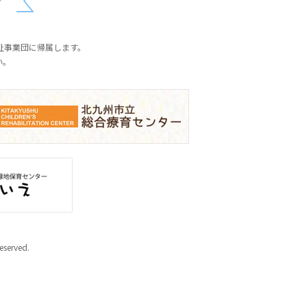
プ
祉事業団に帰属します。
い。
erved.